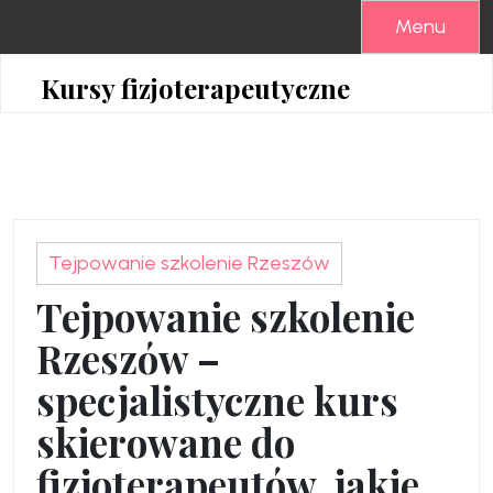
Skip
Menu
to
content
Kursy fizjoterapeutyczne
Tejpowanie szkolenie Rzeszów
Tejpowanie szkolenie
Rzeszów –
specjalistyczne kurs
skierowane do
fizjoterapeutów, jakie