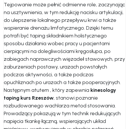
Tejpowanie może pełnić odmienne role, zaczynając
na usztywnienia, w tym redukcję nacisku artykulacji,
do ulepszenie lokalnego przepływu krwi a także
wspieranie drenażu limfatycznego. Dzięki temu
potrafi być taping składnikiem holistycznego
sposobu działania wobec pracy u pacjentami
cierpiącymi na dolegliwościami kręgosłupa, po
zabiegach naprawczych więzadeł stawowych, przy
zaburzeniach postawy, urazach powstałych
podczas aktywności, a także podczas
opuchliznach po urazach a także pooperacyjnych.
Następnym atutem , który zapewnia
kinesology
taping kurs Rzeszów
, stanowi poznanie
rozbudowanego wachlarza metod stosowania.
Prowadzący pokazują w tym technik redukujących
napięcia tkankę łączną, wspierających układ
mięśniowy, wyrównujących w obrębie połączeń