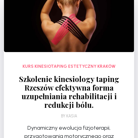
KURS KINESIOTAPING ESTETYCZNY KRAKÓW
Szkolenie kinesiology taping
Rzeszów efektywna forma
uzupełniania rehabilitacji i
redukcji bólu.
BY
KASIA
Dynamiczny ewolucja fizjoterapii,
przygotowania motorycznego oraz